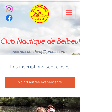
Club Nautique de Belbeuf
aviron.cnbelbeuf@gmail.com
-
02.35.02.03.33 - 06.22.49
.43.49
Les inscriptions sont closes
Voir d'autres événements