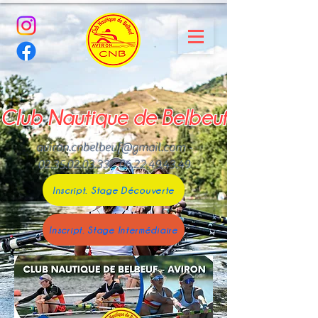
Club Nautique de Belbeuf
aviron.cnbelbeuf@gmail.com
-
02.35.02.03.33 - 06.22.49
.43.49
Inscript. Stage Découverte
Inscript. Stage Intermédiaire