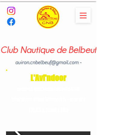
Club Nautique de Belbeuf
aviron.cnbelbeuf@gmail.com
-
02.35.02.03.33 - 06.22.49
.43.49
L'Avi'ndoor
réservé aux membres du CNB
titulaires d'une licence A - mardis
17h45 & jeudis 19h