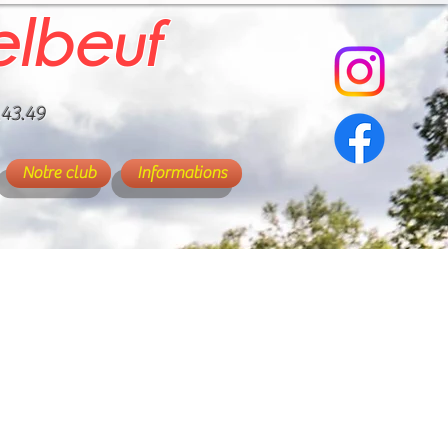
elbeuf
.43.49
Notre club
Informations