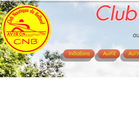
Club
av
Initiations
AviFit
Avi'