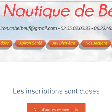
 Nautique de B
iron.cnbelbeuf@gmail.com
- 02.35.02.03.33 - 06.22.49
ndoor
Aviron Santé
Avi'Bien-être
Nos sections
Les inscriptions sont closes
Voir d'autres événements