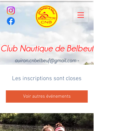
Club Nautique de Belbeuf
aviron.cnbelbeuf@gmail.com
-
02.35.02.03.33 - 06.22.49
.43.49
Les inscriptions sont closes
Voir autres événements