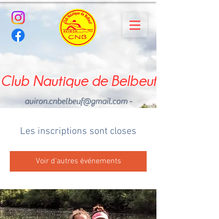
Club Nautique de Belbeuf
aviron.cnbelbeuf@gmail.com
-
02.35.02.03.33 - 06.22.49
.43.49
Les inscriptions sont closes
Voir d'autres événements