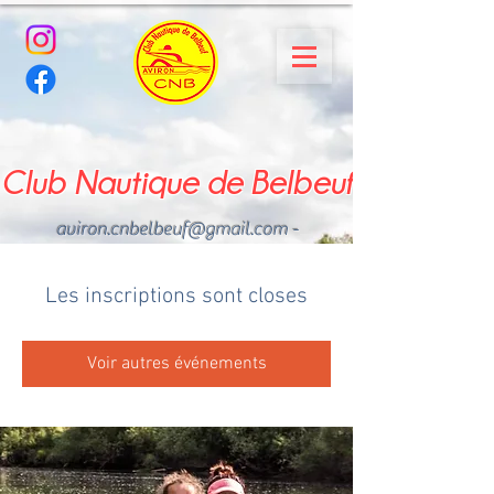
Club Nautique de Belbeuf
aviron.cnbelbeuf@gmail.com
-
02.35.02.03.33 - 06.22.49
.43.49
Les inscriptions sont closes
Voir autres événements