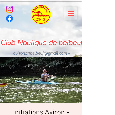
Club Nautique de Belbeuf
aviron.cnbelbeuf@gmail.com
-
02.35.02.03.33 - 06.22.49
.43.49
Initiations Aviron -