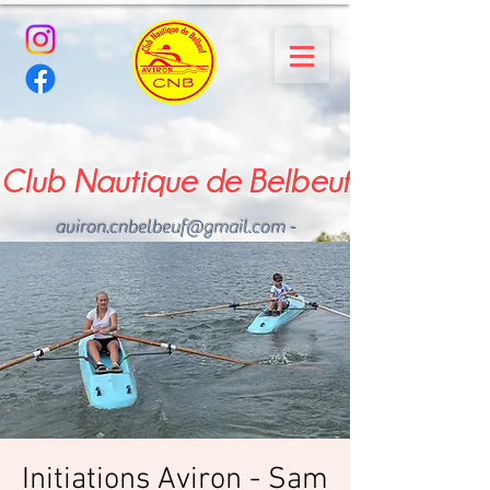
Club Nautique de Belbeuf
aviron.cnbelbeuf@gmail.com
-
02.35.02.03.33 - 06.22.49
.43.49
Initiations Aviron - Sam