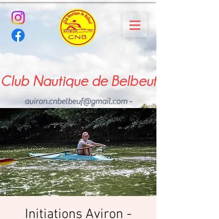
Club Nautique de Belbeuf
aviron.cnbelbeuf@gmail.com
-
02.35.02.03.33 - 06.22.49
.43.49
Initiations Aviron -