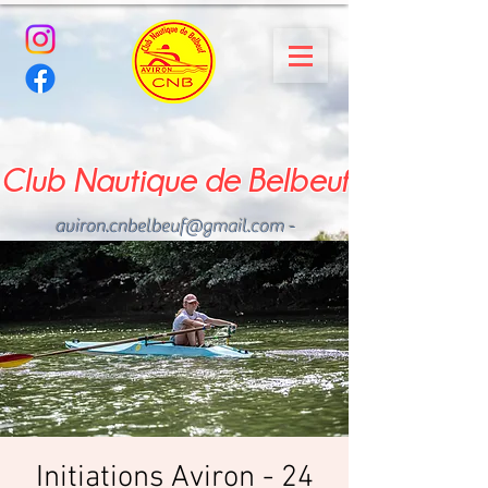
Club Nautique de Belbeuf
aviron.cnbelbeuf@gmail.com
-
02.35.02.03.33 - 06.22.49
.43.49
Initiations Aviron - 24