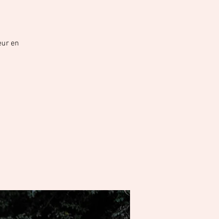
eur en
.