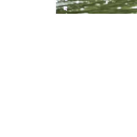
Heure et lieu
20 mai 2023, 15:00 – 17:00
Belbeuf, 8 Rte de Paris, 762
À propos de l'
A  compter du Samedi 27 Août
part pour découvrir notre  spo
Initiation  gratuite pour les
(déductible du tarif de la  c