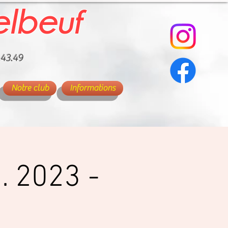
elbeuf
.43.49
Notre club
Informations
i. 2023 -