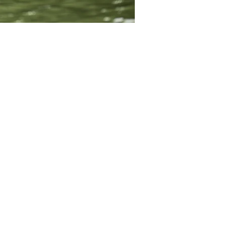
t le monde peut y prendre 
€ pour les plus de 16 ans 