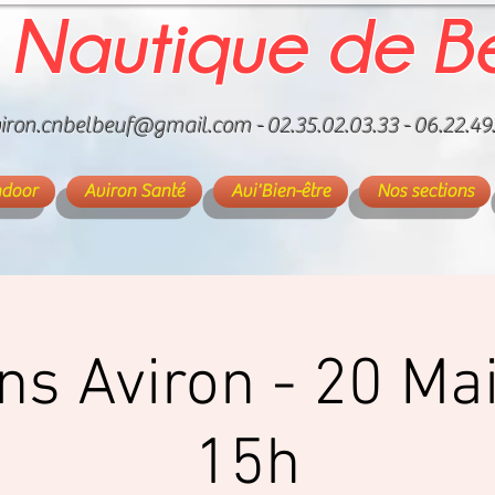
 Nautique de B
iron.cnbelbeuf@gmail.com
- 02.35.02.03.33 - 06.22.49
ndoor
Aviron Santé
Avi'Bien-être
Nos sections
ons Aviron - 20 Ma
15h