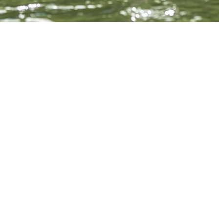
40 Belbeuf, France
événement
, les initiations reprennent au CN Belbeuf.  Adultes, jeunes, tou
rt et son cadre d'évolution privilégié. 
 jeunes jusqu'à 16 ans (jusqu'à la fin du mois de  septembre) et 15
otisation annuelle 2022/2023)