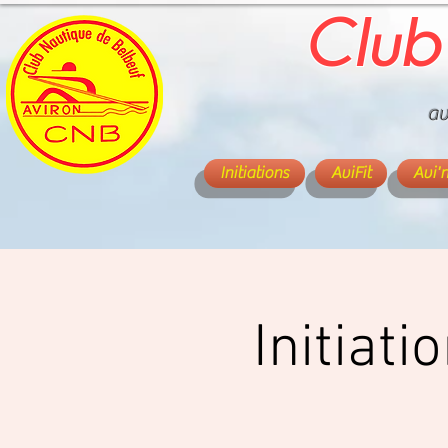
Club
av
Initiations
AviFit
Avi'
Initiati