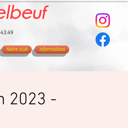
elbeuf
.43.49
Notre club
Informations
in 2023 -