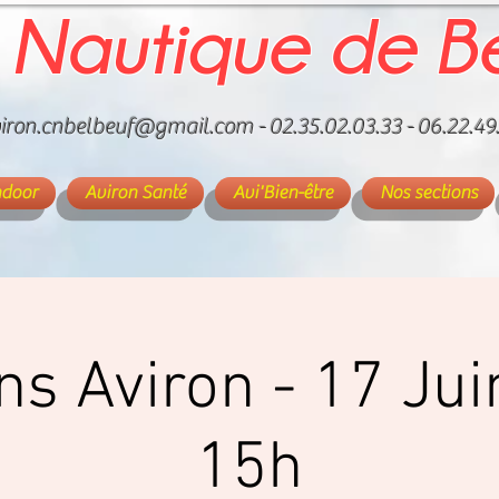
 Nautique de B
iron.cnbelbeuf@gmail.com
- 02.35.02.03.33 - 06.22.49
ndoor
Aviron Santé
Avi'Bien-être
Nos sections
ons Aviron - 17 Ju
15h