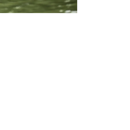
t le monde peut y prendre 
€ pour les plus de 16 ans 