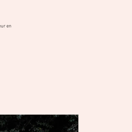
eur en
.