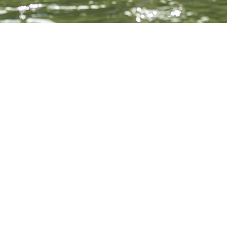
40 Belbeuf, France
événement
, les initiations reprennent au CN Belbeuf.  Adultes, jeunes, tou
rt et son cadre d'évolution privilégié. 
 jeunes jusqu'à 16 ans (jusqu'à la fin du mois de  septembre) et 15
otisation annuelle 2022/2023)