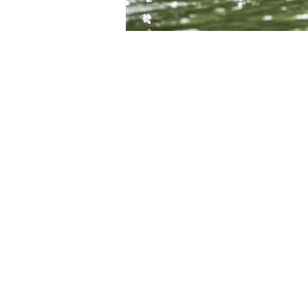
Heure et lieu
17 juin 2023, 15:00 – 17:00
Belbeuf, 8 Rte de Paris, 762
À propos de l'
A  compter du Samedi 27 Août
part pour découvrir notre  spo
Initiation  gratuite pour les
(déductible du tarif de la  c