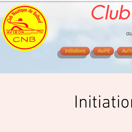
Club
av
Initiations
AviFit
Avi'
Initiati