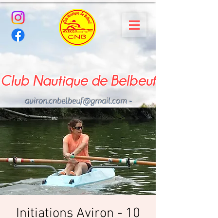
Club Nautique de Belbeuf
aviron.cnbelbeuf@gmail.com
-
02.35.02.03.33 - 06.22.49
.43.49
Initiations Aviron - 10