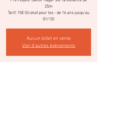
Pré-requis: Savoir nager sur la distance de
25m
Tarif: 15€ (Gratuit pour les - de 16 ans jusqu'au
01/10)
Aucun billet en vente
Voir d'autres événements
Heure et lieu
27 août 2022, 15:00 – 17:00
Belbeuf, 8 Rte de Paris, 76240 Belbeuf, France
Partager cet événement