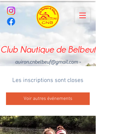
Club Nautique de Belbeuf
aviron.cnbelbeuf@gmail.com
-
02.35.02.03.33 - 06.22.49
.43.49
Les inscriptions sont closes
Voir autres événements