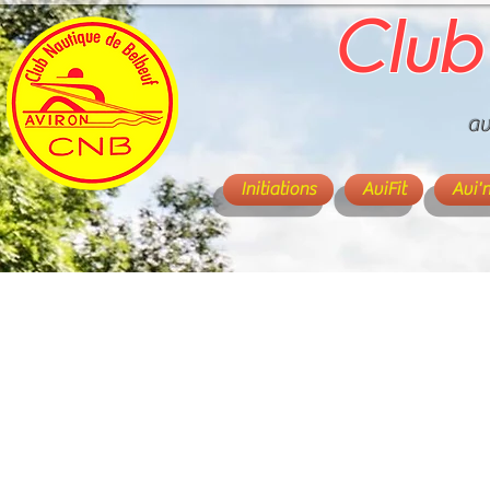
Club
av
Initiations
AviFit
Avi'