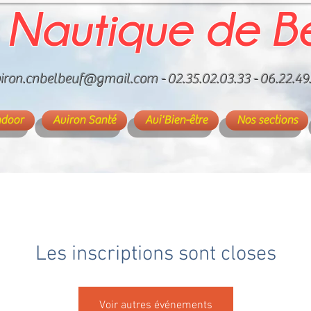
 Nautique de B
iron.cnbelbeuf@gmail.com
- 02.35.02.03.33 - 06.22.49
ndoor
Aviron Santé
Avi'Bien-être
Nos sections
Les inscriptions sont closes
Voir autres événements