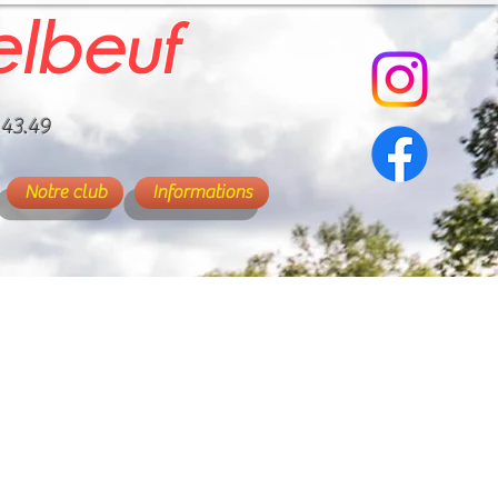
elbeuf
.43.49
Notre club
Informations