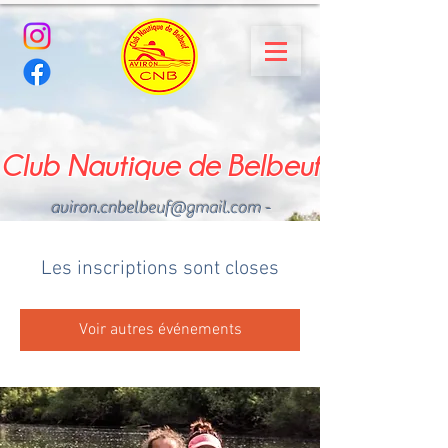
Club Nautique de Belbeuf
aviron.cnbelbeuf@gmail.com
-
02.35.02.03.33 - 06.22.49
.43.49
Les inscriptions sont closes
Voir autres événements