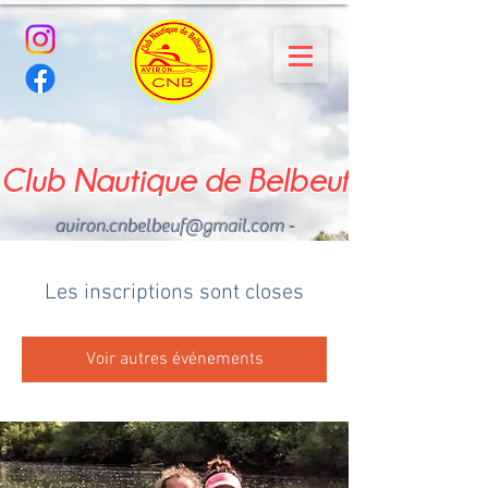
Club Nautique de Belbeuf
aviron.cnbelbeuf@gmail.com
-
02.35.02.03.33 - 06.22.49
.43.49
Les inscriptions sont closes
Voir autres événements