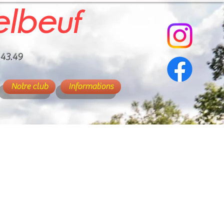
elbeuf
.43.49
Notre club
Informations