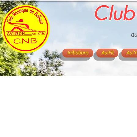
Club
av
Initiations
AviFit
Avi'