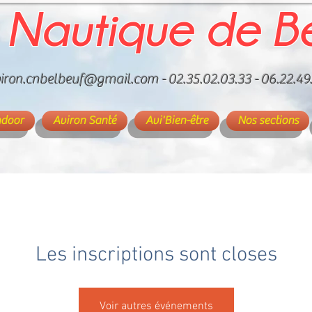
 Nautique de B
iron.cnbelbeuf@gmail.com
- 02.35.02.03.33 - 06.22.49
ndoor
Aviron Santé
Avi'Bien-être
Nos sections
Les inscriptions sont closes
Voir autres événements