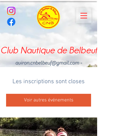
Club Nautique de Belbeuf
aviron.cnbelbeuf@gmail.com
-
02.35.02.03.33 - 06.22.49
.43.49
Les inscriptions sont closes
Voir autres événements