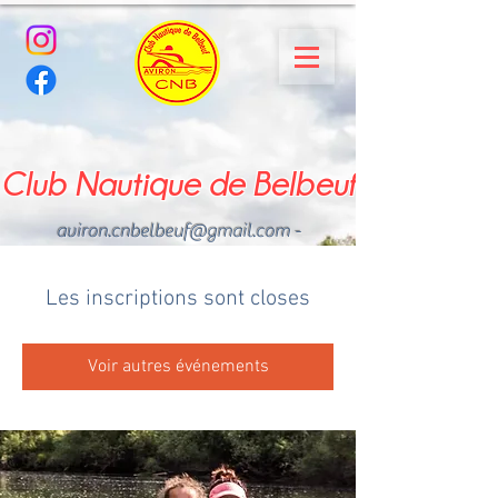
Club Nautique de Belbeuf
aviron.cnbelbeuf@gmail.com
-
02.35.02.03.33 - 06.22.49
.43.49
Les inscriptions sont closes
Voir autres événements