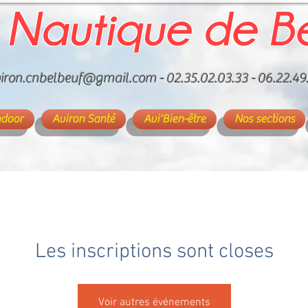
 Nautique de B
iron.cnbelbeuf@gmail.com
- 02.35.02.03.33 - 06.22.49
ndoor
Aviron Santé
Avi'Bien-être
Nos sections
Les inscriptions sont closes
Voir autres événements