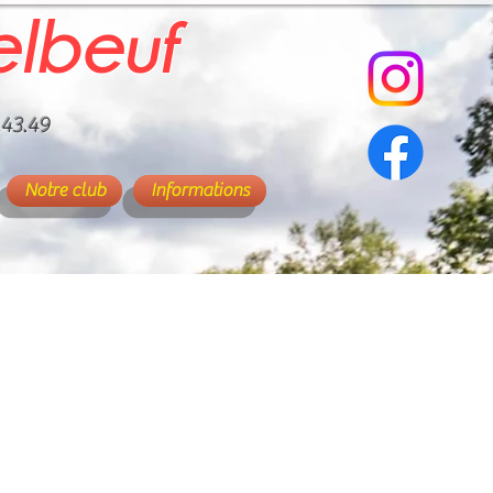
elbeuf
.43.49
Notre club
Informations