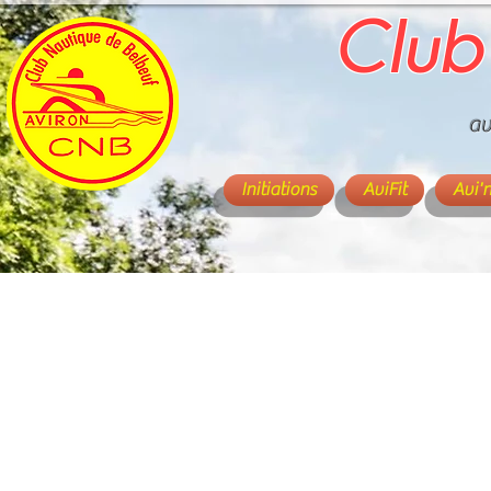
Club
av
Initiations
AviFit
Avi'