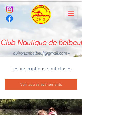
Club Nautique de Belbeuf
aviron.cnbelbeuf@gmail.com
-
02.35.02.03.33 - 06.22.49
.43.49
Les inscriptions sont closes
Voir autres événements