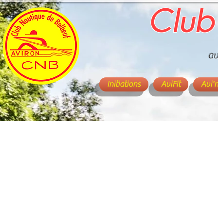
Club
av
Initiations
AviFit
Avi'