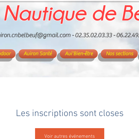
 Nautique de B
iron.cnbelbeuf@gmail.com
- 02.35.02.03.33 - 06.22.49
ndoor
Aviron Santé
Avi'Bien-être
Nos sections
Les inscriptions sont closes
Voir autres événements