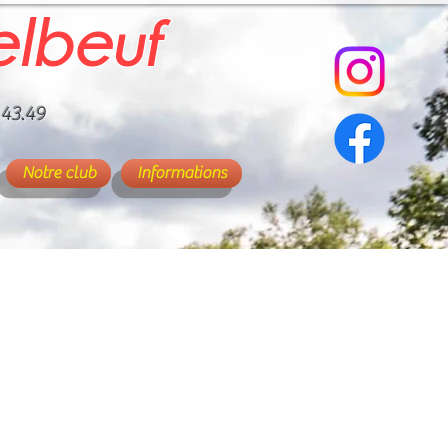
elbeuf
.43.49
Notre club
Informations