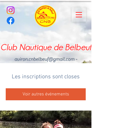
Club Nautique de Belbeuf
aviron.cnbelbeuf@gmail.com
-
02.35.02.03.33 - 06.22.49
.43.49
Les inscriptions sont closes
Voir autres événements