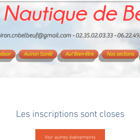
 Nautique de B
iron.cnbelbeuf@gmail.com
- 02.35.02.03.33 - 06.22.49
ndoor
Aviron Santé
Avi'Bien-être
Nos sections
Les inscriptions sont closes
Voir autres événements