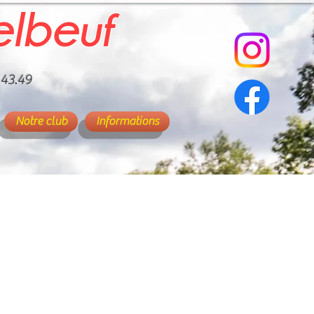
elbeuf
.43.49
Notre club
Informations