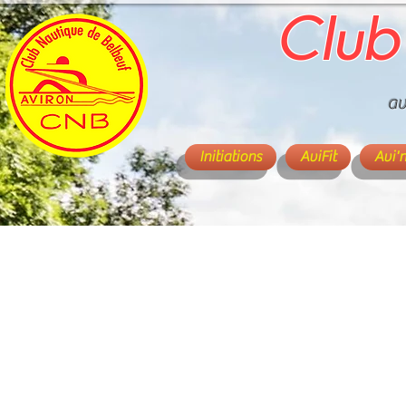
Club
av
Initiations
AviFit
Avi'