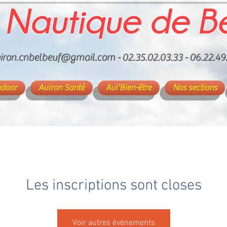
 Nautique de B
iron.cnbelbeuf@gmail.com
- 02.35.02.03.33 - 06.22.49
ndoor
Aviron Santé
Avi'Bien-être
Nos sections
Les inscriptions sont closes
Voir autres événements