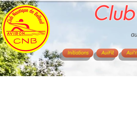
Club
av
Initiations
AviFit
Avi'