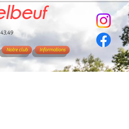
elbeuf
.43.49
Notre club
Informations