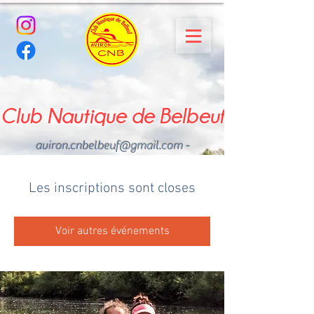
Club Nautique de Belbeuf
aviron.cnbelbeuf@gmail.com
-
02.35.02.03.33 - 06.22.49
.43.49
Les inscriptions sont closes
Voir autres événements