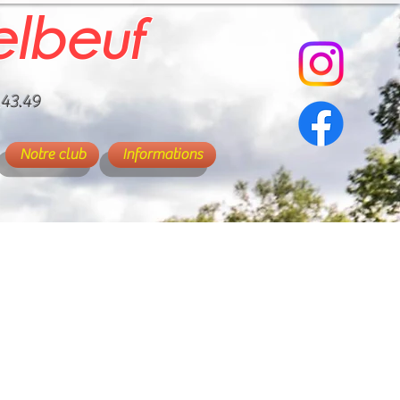
elbeuf
.43.49
Notre club
Informations