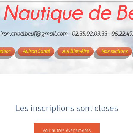
 Nautique de B
iron.cnbelbeuf@gmail.com
- 02.35.02.03.33 - 06.22.49
ndoor
Aviron Santé
Avi'Bien-être
Nos sections
Les inscriptions sont closes
Voir autres événements