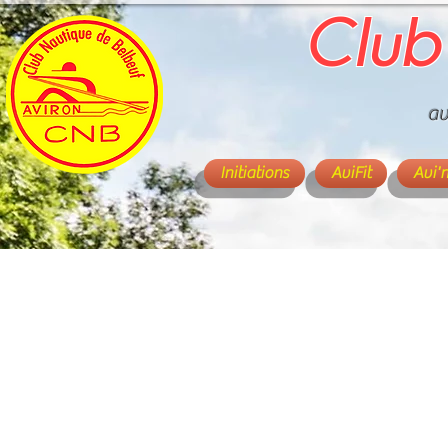
Club
av
Initiations
AviFit
Avi'