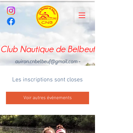
Club Nautique de Belbeuf
aviron.cnbelbeuf@gmail.com
-
02.35.02.03.33 - 06.22.49
.43.49
Les inscriptions sont closes
Voir autres événements