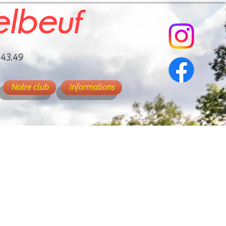
elbeuf
.43.49
Notre club
Informations