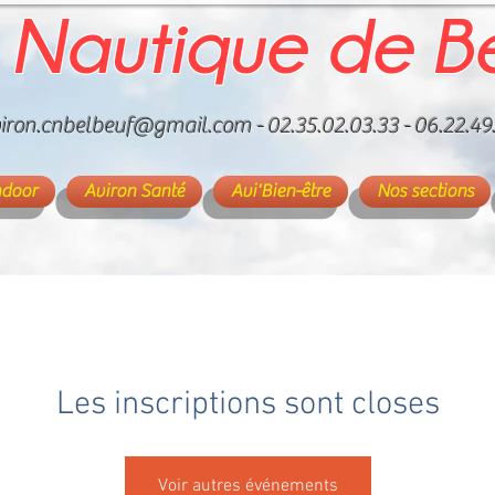
 Nautique de B
iron.cnbelbeuf@gmail.com
- 02.35.02.03.33 - 06.22.49
ndoor
Aviron Santé
Avi'Bien-être
Nos sections
Les inscriptions sont closes
Voir autres événements