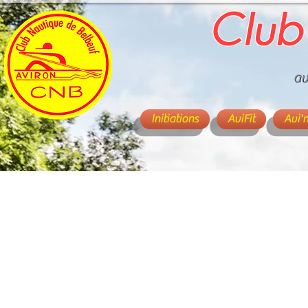
Club
av
Initiations
AviFit
Avi'