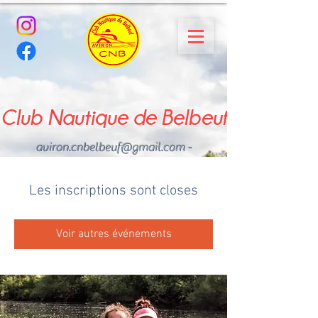
Club Nautique de Belbeuf
aviron.cnbelbeuf@gmail.com
-
02.35.02.03.33 - 06.22.49
.43.49
Les inscriptions sont closes
Voir autres événements