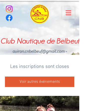
Club Nautique de Belbeuf
aviron.cnbelbeuf@gmail.com
-
02.35.02.03.33 - 06.22.49
.43.49
Les inscriptions sont closes
Voir autres événements