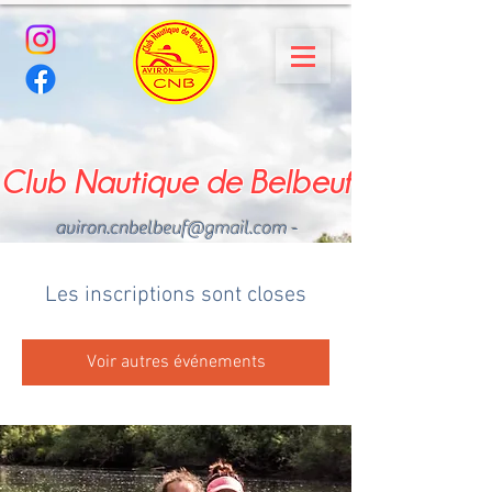
Club Nautique de Belbeuf
aviron.cnbelbeuf@gmail.com
-
02.35.02.03.33 - 06.22.49
.43.49
Les inscriptions sont closes
Voir autres événements