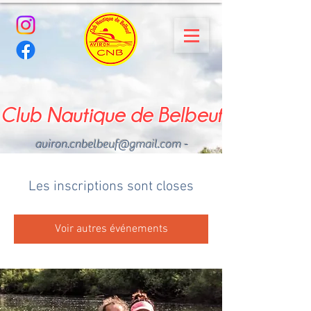
Club Nautique de Belbeuf
aviron.cnbelbeuf@gmail.com
-
02.35.02.03.33 - 06.22.49
.43.49
Les inscriptions sont closes
Voir autres événements