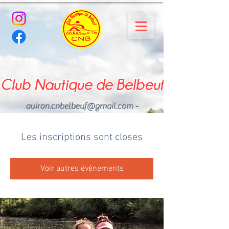
Club Nautique de Belbeuf
aviron.cnbelbeuf@gmail.com
-
02.35.02.03.33 - 06.22.49
.43.49
Les inscriptions sont closes
Voir autres événements