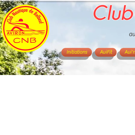
Club
av
Initiations
AviFit
Avi'