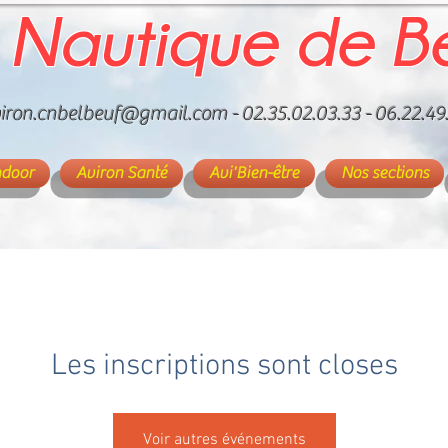
 Nautique de B
iron.cnbelbeuf@gmail.com
- 02.35.02.03.33 - 06.22.49
ndoor
Aviron Santé
Avi'Bien-être
Nos sections
Les inscriptions sont closes
Voir autres événements