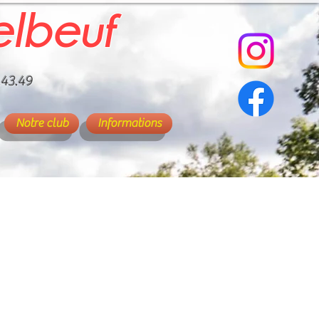
elbeuf
.43.49
Notre club
Informations