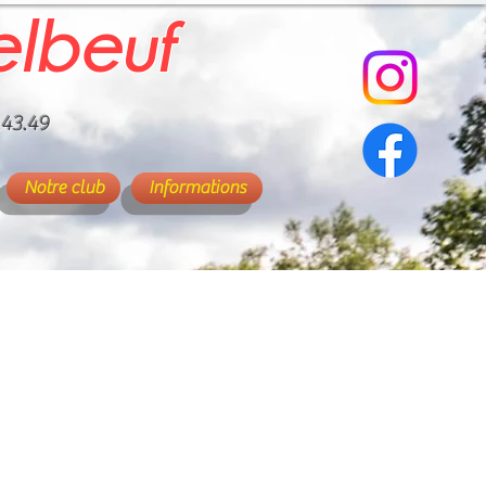
elbeuf
.43.49
Notre club
Informations