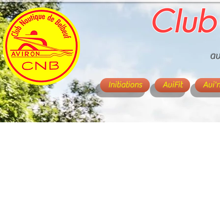
Club
av
Initiations
AviFit
Avi'