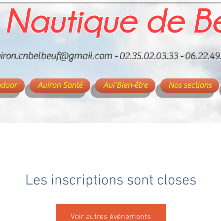
 Nautique de B
iron.cnbelbeuf@gmail.com
- 02.35.02.03.33 - 06.22.49
ndoor
Aviron Santé
Avi'Bien-être
Nos sections
Les inscriptions sont closes
Voir autres événements