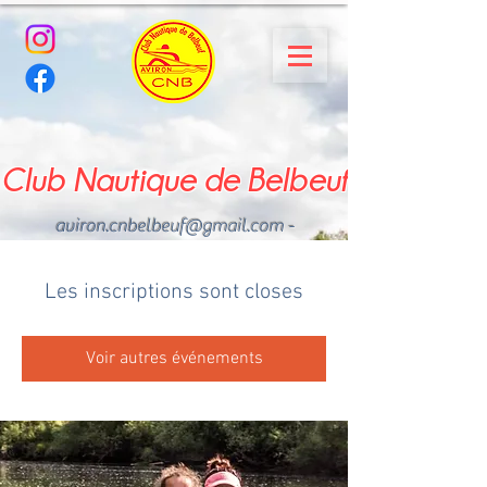
Club Nautique de Belbeuf
aviron.cnbelbeuf@gmail.com
-
02.35.02.03.33 - 06.22.49
.43.49
Les inscriptions sont closes
Voir autres événements