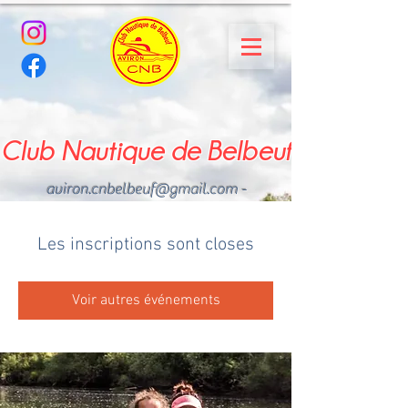
Club Nautique de Belbeuf
aviron.cnbelbeuf@gmail.com
-
02.35.02.03.33 - 06.22.49
.43.49
Les inscriptions sont closes
Voir autres événements