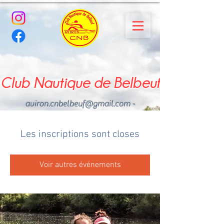
Club Nautique de Belbeuf
aviron.cnbelbeuf@gmail.com
-
02.35.02.03.33 - 06.22.49
.43.49
Les inscriptions sont closes
Voir autres événements