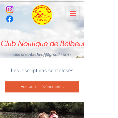
Club Nautique de Belbeuf
aviron.cnbelbeuf@gmail.com
-
02.35.02.03.33 - 06.22.49
.43.49
Les inscriptions sont closes
Voir autres événements