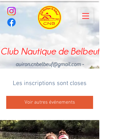
Club Nautique de Belbeuf
aviron.cnbelbeuf@gmail.com
-
02.35.02.03.33 - 06.22.49
.43.49
Les inscriptions sont closes
Voir autres événements