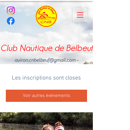
Club Nautique de Belbeuf
aviron.cnbelbeuf@gmail.com
-
02.35.02.03.33 - 06.22.49
.43.49
Les inscriptions sont closes
Voir autres événements