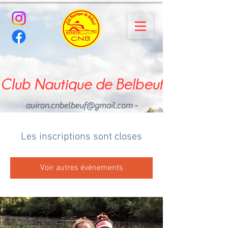
Club Nautique de Belbeuf
aviron.cnbelbeuf@gmail.com
-
02.35.02.03.33 - 06.22.49
.43.49
Les inscriptions sont closes
Voir autres événements