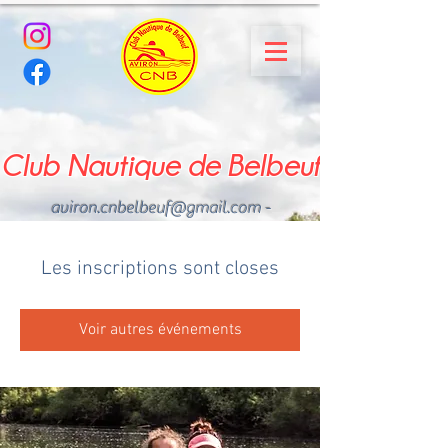
Club Nautique de Belbeuf
aviron.cnbelbeuf@gmail.com
-
02.35.02.03.33 - 06.22.49
.43.49
Les inscriptions sont closes
Voir autres événements