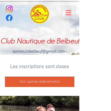
Club Nautique de Belbeuf
aviron.cnbelbeuf@gmail.com
-
02.35.02.03.33 - 06.22.49
.43.49
Les inscriptions sont closes
Voir autres événements