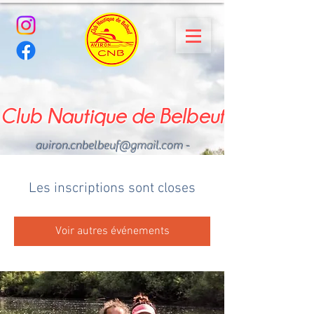
Club Nautique de Belbeuf
aviron.cnbelbeuf@gmail.com
-
02.35.02.03.33 - 06.22.49
.43.49
Les inscriptions sont closes
Voir autres événements