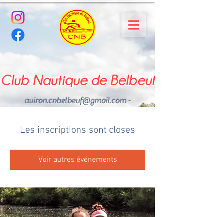
Club Nautique de Belbeuf
aviron.cnbelbeuf@gmail.com
-
02.35.02.03.33 - 06.22.49
.43.49
Les inscriptions sont closes
Voir autres événements